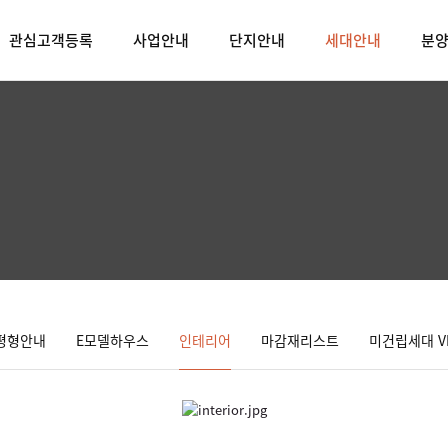
관심고객등록
사업안내
단지안내
세대안내
분
평형안내
E모델하우스
인테리어
마감재리스트
미건립세대 V