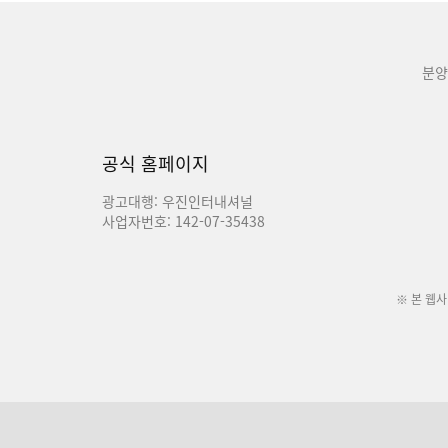
분양
공식 홈페이지
광고대행: 우진인터내셔널
사업자번호: 142-07-35438
※ 본 웹